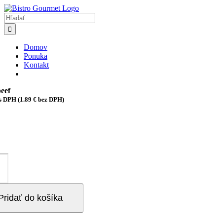
Skip
to
Hľadať:
content
Domov
Ponuka
Kontakt
eef
s DPH (
1.89
€
bez DPH)
vo
eef
Pridať do košíka