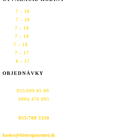
PON
7 – 18
UTO
7 – 18
STR
7 – 18
ŠTV
7 – 18
PIA
7 – 18
SOB
7 – 17
NED
8 – 17
OBJEDNÁVKY
Prevádzka Mäsiarska 9:
TEL:
055/699 85 89
TEL:
0904 476 895
Prevádzka Werferova 1:
TEL:
055/788 3350
EMAIL:
kosice@bistrogourmet.sk