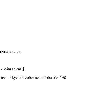
04 476 895
sť k Vám na čas🤷.
 z technických dôvodov nebudú doručené 😁