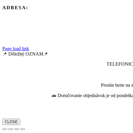
ADRESA:
Mäsiarska 9,
040 01 Košice
Werferova 1,
040 01 Košice
Page load link
📌 Dôležitý OZNAM📌
TELEFONIC
Prosím berte na z
🚗 Doručovanie objednávok je od pondelka
CLOSE