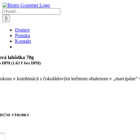
Skip
to
Hľadať:
content
Domov
Ponuka
Kontakt
ová lahôdka 70g
s DPH (
1.62
€
bez DPH)
okosu v kombinácii s čokoládovým krémom obalenom v „marcipáne“ vá
LIEČNE VÝROBKY
vo