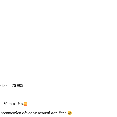
04 476 895
ť k Vám na čas
.
 z technických dôvodov nebudú doručené