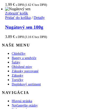
1.99
€
s DPH (
1.62
€
bez DPH)
Zobraziť košík
Pridať do košíka
/
Detaily
Nugátový sen 100g
3.89
€
s DPH (
3.16
€
bez DPH)
NAŠE MENU
Chlebíčky
Bagety a sendviče
Šaláty
Obložené misy
Zákusky porcované
Zákusky
Tortičky
Doplnkový sortiment
NAVIGÁCIA
Hlavná stránka
Najčastejšie otázky