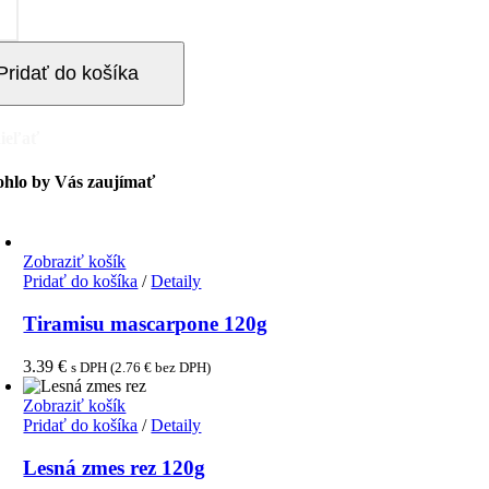
ová
a
Pridať do košíka
ieľať
hlo by Vás zaujímať
Zobraziť košík
Pridať do košíka
/
Detaily
Tiramisu mascarpone 120g
3.39
€
s DPH (
2.76
€
bez DPH)
Zobraziť košík
Pridať do košíka
/
Detaily
Lesná zmes rez 120g