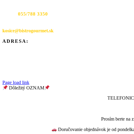
Prevádzka Werferova 1:
TEL:
055/788 3350
EMAIL:
kosice@bistrogourmet.sk
ADRESA:
Mäsiarska 9,
040 01 Košice
Werferova 1,
040 01 Košice
Page load link
Dôležitý OZNAM
TELEFONIC
Prosím berte na z
Doručovanie objednávok je od pondelka