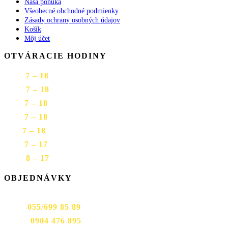
Naša ponuka
Všeobecné obchodné podmienky
Zásady ochrany osobných údajov
Košík
Môj účet
OTVÁRACIE HODINY
PON
7 – 18
UTO
7 – 18
STR
7 – 18
ŠTV
7 – 18
PIA
7 – 18
SOB
7 – 17
NED
8 – 17
OBJEDNÁVKY
Prevádzka Mäsiarska 9:
TEL:
055/699 85 89
TEL:
0904 476 895