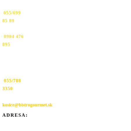
9:
TEL:
055/699
85 89
TEL:
0904 476
895
Prevádzka
Werferova
1:
TEL:
055/788
3350
EMAIL:
kosice@bistrogourmet.sk
ADRESA:
Mäsiarska
9,