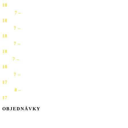
18
UTO
7 –
18
STR
7 –
18
ŠTV
7 –
18
PIA
7 –
18
SOB
7 –
17
NED
8 –
17
OBJEDNÁVKY
Prevádzka
Mäsiarska