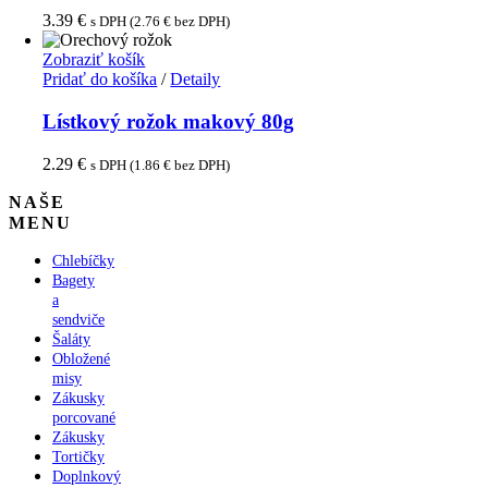
3.39
€
s DPH (
2.76
€
bez DPH)
Zobraziť košík
Pridať do košíka
/
Detaily
Lístkový rožok makový 80g
2.29
€
s DPH (
1.86
€
bez DPH)
NAŠE
MENU
Chlebíčky
Bagety
a
sendviče
Šaláty
Obložené
misy
Zákusky
porcované
Zákusky
Tortičky
Doplnkový