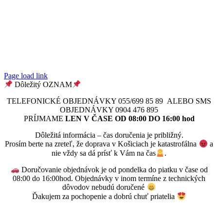
040 01
Košice
Werferova
1,
040 01
Košice
Page load link
Dôležitý OZNAM
TELEFONICKÉ OBJEDNÁVKY 055/699 85 89 ALEBO SMS
OBJEDNÁVKY 0904 476 895
PRÍJMAME
LEN V ČASE OD 08:00 DO 16:00 hod
Dôležitá informácia – čas doručenia je približný.
Prosím berte na zreteľ, že doprava v Košiciach je katastrofálna
a
nie vždy sa dá prísť k Vám na čas
.
Doručovanie objednávok je od pondelka do piatku v čase od
08:00 do 16:00hod. Objednávky v inom termíne z technických
dôvodov nebudú doručené
Ďakujem za pochopenie a dobrú chuť priatelia