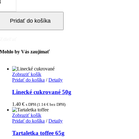
paldová
ábovka
10g
Pridať do košíka
Zdieľať
Mohlo by Vás zaujímať
Zobraziť košík
Pridať do košíka
/
Detaily
Linecké cukrované 50g
1.40
€
s DPH (
1.14
€
bez DPH)
Zobraziť košík
Pridať do košíka
/
Detaily
Tartaletka toffee 65g