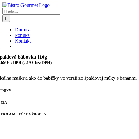
Skip
to
Hľadať:
content
Domov
Ponuka
Kontakt
paldová bábovka 110g
.69
€
s DPH (
2.19
€
bez DPH)
deálna maškrta ako do babičky vo verzii zo špaldovej múky s banánmi.
ILNINY
JCIA
IEKO A MLIEČNE VÝROBKY
nožstvo