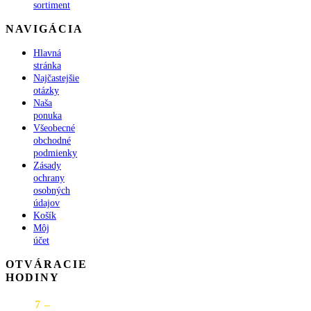
sortiment
NAVIGÁCIA
Hlavná
stránka
Najčastejšie
otázky
Naša
ponuka
Všeobecné
obchodné
podmienky
Zásady
ochrany
osobných
údajov
Košík
Môj
účet
OTVÁRACIE
HODINY
PON
7 –