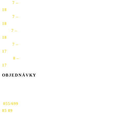
STR
7 –
18
ŠTV
7 –
18
PIA
7 –
18
SOB
7 –
17
NED
8 –
17
OBJEDNÁVKY
Prevádzka
Mäsiarska
9:
TEL:
055/699
85 89