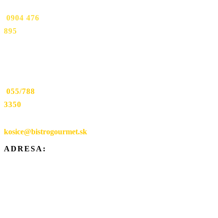
TEL:
0904 476
895
Prevádzka
Werferova
1:
TEL:
055/788
3350
EMAIL:
kosice@bistrogourmet.sk
ADRESA:
Mäsiarska
9,
040 01
Košice
Werferova
1,