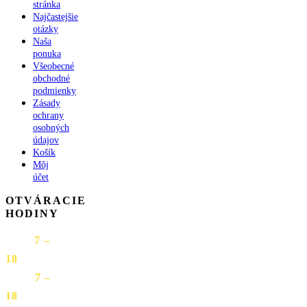
stránka
Najčastejšie
otázky
Naša
ponuka
Všeobecné
obchodné
podmienky
Zásady
ochrany
osobných
údajov
Košík
Môj
účet
OTVÁRACIE
HODINY
PON
7 –
18
UTO
7 –
18