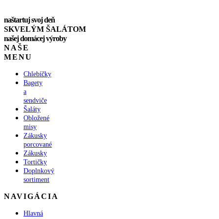
naštartuj svoj deň
SKVELÝM ŠALÁTOM
našej domácej výroby
NAŠE
MENU
Chlebíčky
Bagety
a
sendviče
Šaláty
Obložené
misy
Zákusky
porcované
Zákusky
Tortičky
Doplnkový
sortiment
NAVIGÁCIA
Hlavná