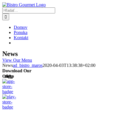
Skip
to
Hľadať:
content
Domov
Ponuka
Kontakt
News
View Our Menu
News
ad_bistro_maros
2020-04-03T13:38:38+02:00
Download Our
Ordering App